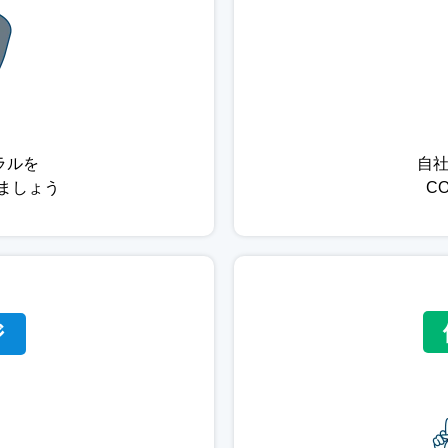
自
ラルを
C
みましょう
ジ